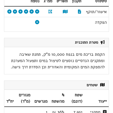
סטטוס
תקנון
תשריט
ממ"ג
נספח
אישור/תוקף
הפקדה
מטרת התוכנית
הקמת בריכת מים בנפח 10,000 מ"ק, תחנת שאיבה
ומתקנים הנדסיים נוספים לטיפול במים ותפעול המערכת
להספקת המים המקומית והאזורית וכן הסדרת דרך גישה.
שטחים
שטח
%
מגורים
ייעוד
(דונם)
מהשטח
מגרשים
(מ"ר)
יח"ד
מתקני
7.951
24.36%
1