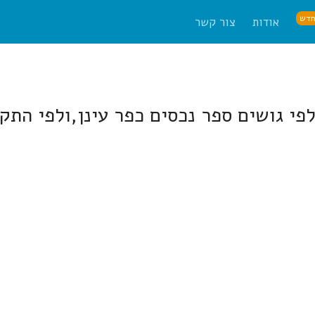
דש
אודות
צור קשר
י גושים ספר נכסים כפר עינן,ולפי התקנ