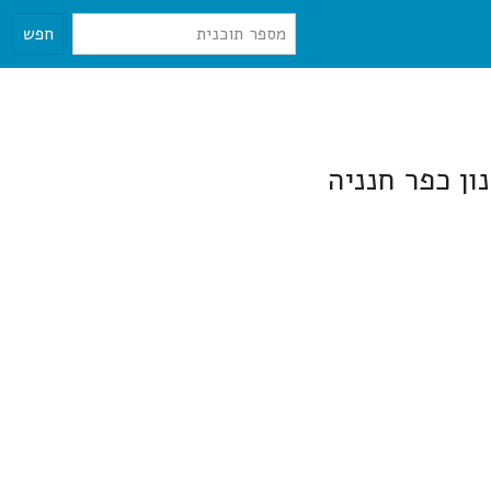
חפש
ון כפר חנניה