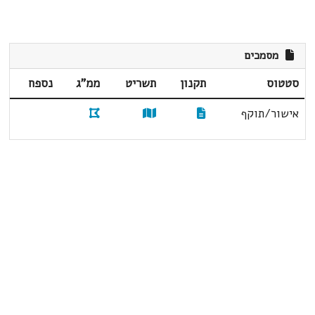
מסמכים
סטטוס
תקנון
תשריט
ממ"ג
נספח
אישור/תוקף