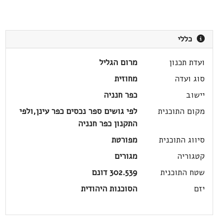
כללי
ועדת תכנון
מרום הגליל
סוג ועדה
מחוזית
יישוב
כפר חנניה
מקום התוכנית
לפי גושים ספר נכסים כפר עינן,ולפי
התקנון כפר חנניה
סיווג התוכנית
מפורטת
קטגוריה
מגורים
שטח התוכנית
302.539 דונם
יזם
הסוכנות היהודית