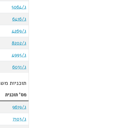
ג/5064
ג/6416
ג/4269
ג/8202
ג/4995
ג/6031
תוכניות משנ
מס' תוכנית
ג/9619
ג/7103