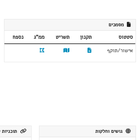
מסמכים
סטטוס
תקנון
תשריט
ממ"ג
נספח
אישור/תוקף
גושים וחלקות
תוכניות ק