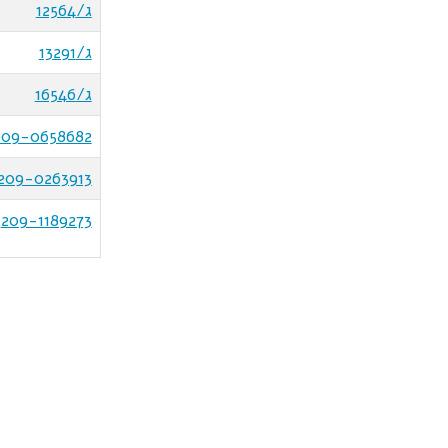
ג/12564
ג/13291
ג/16546
209-0658682
209-0263913
209-1189273