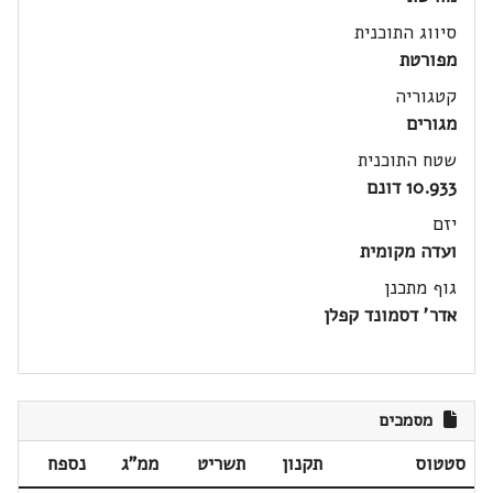
סיווג התוכנית
מפורטת
קטגוריה
מגורים
שטח התוכנית
10.933 דונם
יזם
ועדה מקומית
גוף מתכנן
אדר' דסמונד קפלן
מסמכים
סטטוס
תקנון
תשריט
ממ"ג
נספח