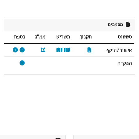
מסמכים
סטטוס
תקנון
תשריט
ממ"ג
נספח
אישור/תוקף
הפקדה