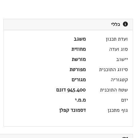
כללי
ועדת תכנון
משגב
סוג ועדה
מחוזית
יישוב
מורשת
סיווג התוכנית
מפורטת
קטגוריה
מגורים
שטח התוכנית
945.400 דונם
יזם
מ.מ.י
גוף מתכנן
דסמונד קפלן