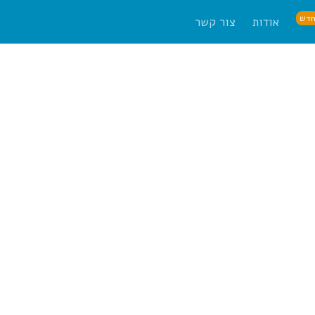
דש
אודות
צור קשר