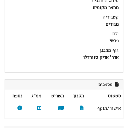
סיווג התוכנית
מתאר מקומית
קטגוריה
מגורים
יזם
פרטי
גוף מתכנן
אדר' אריק סוורדלו
מסמכים
סטטוס
תקנון
תשריט
ממ"ג
נספח
אישור/תוקף