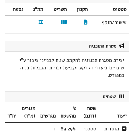
סטטוס
תקנון
תשריט
ממ"ג
נספח
אישור/תוקף
מטרת התוכנית
יצירת מסגרת תכנונית להקמת שטח לבנייני ציבור ע"י
שינויים ביעודי הקרקע וקביעת זכויות ומגבלות בניה
כמפורט.
שטחים
שטח
%
מגורים
ייעוד
(דונם)
מהשטח
מגרשים
(מ"ר)
יח"ד
מוסדות
1.000
89.29%
1