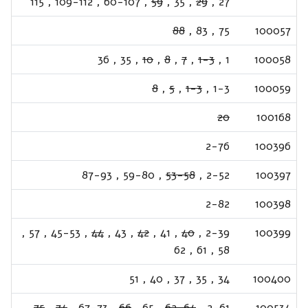
115
,
109-112
,
60-107
,
59
,
35
,
29
,
27
88
,
83
,
75
100057
36
,
35
,
10
,
8
,
7
,
1-3
,
1
100058
8
,
5
,
1-3
,
1-3
100059
20
100168
2-76
100396
87-93
,
59-80
,
53-58
,
2-52
100397
2-82
100398
,
57
,
45-53
,
44
,
43
,
42
,
41
,
40
,
2-39
100399
62
,
61
,
58
51
,
40
,
37
,
35
,
34
100400
,
75
,
74
,
67-73
,
66
,
65
,
62-64
,
2-61
100534