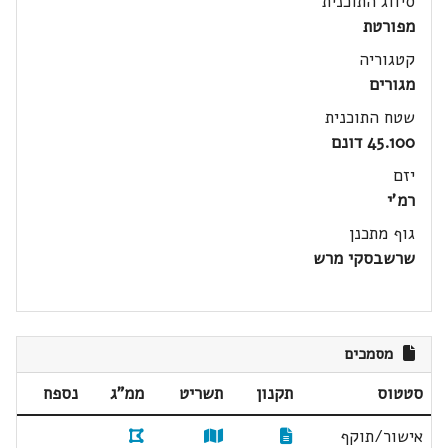
סיווג התוכנית
מפורטת
קטגוריה
מגורים
שטח התוכנית
45.100 דונם
יזם
רמ'י
גוף מתכנן
שרשבסקי מרש
מסמכים
סטטוס
תקנון
תשריט
ממ"ג
נספח
אישור/תוקף