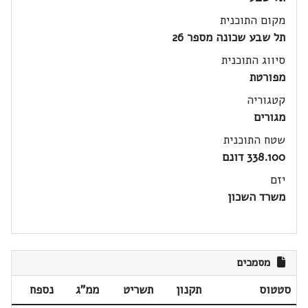
מקום התוכנית
תל שבע שכונה מספר 26
סיווג התוכנית
מפורטת
קטגוריה
מגורים
שטח התוכנית
338.100 דונם
יזם
משרד השכון
מסמכים
סטטוס
תקנון
תשריט
ממ"ג
נספח