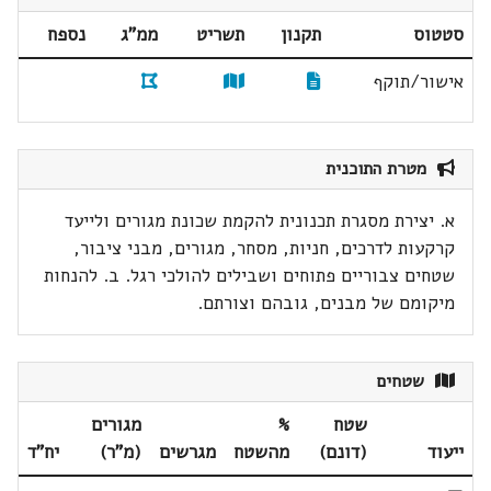
סטטוס
תקנון
תשריט
ממ"ג
נספח
אישור/תוקף
מטרת התוכנית
א. יצירת מסגרת תכנונית להקמת שכונת מגורים ולייעד
קרקעות לדרכים, חניות, מסחר, מגורים, מבני ציבור,
שטחים צבוריים פתוחים ושבילים להולכי רגל. ב. להנחות
מיקומם של מבנים, גובהם וצורתם.
שטחים
שטח
%
מגורים
ייעוד
(דונם)
מהשטח
מגרשים
(מ"ר)
יח"ד