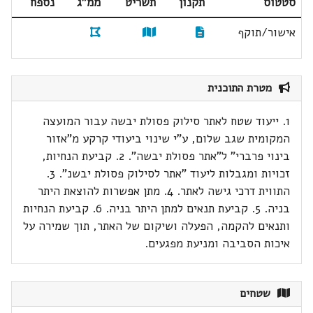
סטטוס
תקנון
תשריט
ממ"ג
נספח
אישור/תוקף
מטרת התוכנית
1. ייעוד שטח לאתר סילוק פסולת יבשה עבור המועצה
המקומית שגב שלום, ע"י שינוי ביעודי קרקע מ"אזור
בינוי פרברי" ל"אתר פסולת יבשה". 2. קביעת הנחיות,
זכויות ומגבלות ליעוד "אתר לסילוק פסולת יבשנ". 3.
התווית דרכי גישה לאתר. 4. מתן אפשרות להוצאת היתר
בניה. 5. קביעת תנאים למתן היתר בניה. 6. קביעת הנחיות
ותנאים להקמה, הפעלה ושיקום של האתר, תוך שמירה על
איכות הסביבה ומניעת מפגעים.
שטחים