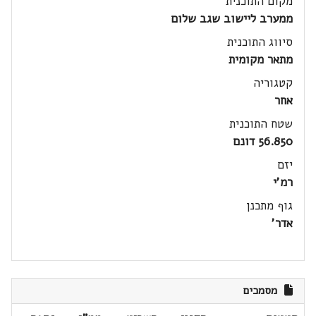
מקום התוכנית
ממערב ליישוב שגב שלום
סיווג התוכנית
מתאר מקומית
קטגוריה
אחר
שטח התוכנית
56.850 דונם
יזם
רמ'י
גוף מתכנן
אדר'
מסמכים