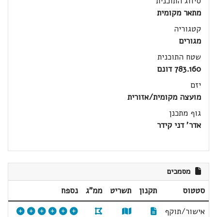
סיווג התוכנית
מתאר מקומית
קטגוריה
מגורים
שטח התוכנית
783.160 דונם
יזם
מועצה מקומית/אזורית
גוף מתכנן
אדר' דני קידר
מסמכים
סטטוס
תקנון
תשריט
ממ"ג
נספח
אישור/תוקף