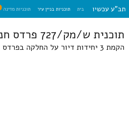
תב"ע עכשיו
ח
בית
תוכניות בניין עיר
תוכניות מדינה
תוכנית ש/מק/727 פרדס חנה-כרכור
הקמת 3 יחידות דיור על החלקה בפרדס חנה-כרכור רח' היוגב פינת רח' ביל"ו