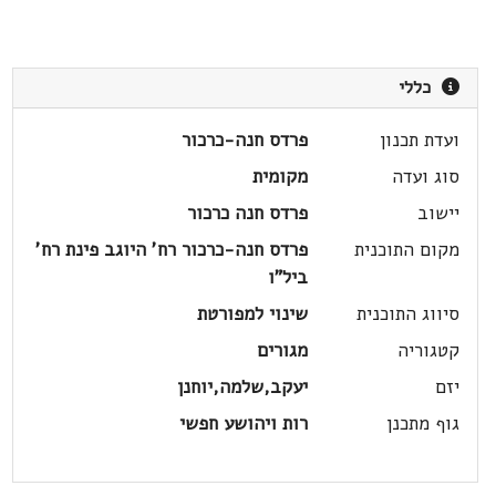
כללי
ועדת תכנון
פרדס חנה-כרכור
סוג ועדה
מקומית
יישוב
פרדס חנה כרכור
מקום התוכנית
פרדס חנה-כרכור רח' היוגב פינת רח'
ביל"ו
סיווג התוכנית
שינוי למפורטת
קטגוריה
מגורים
יזם
יעקב,שלמה,יוחנן
גוף מתכנן
רות ויהושע חפשי