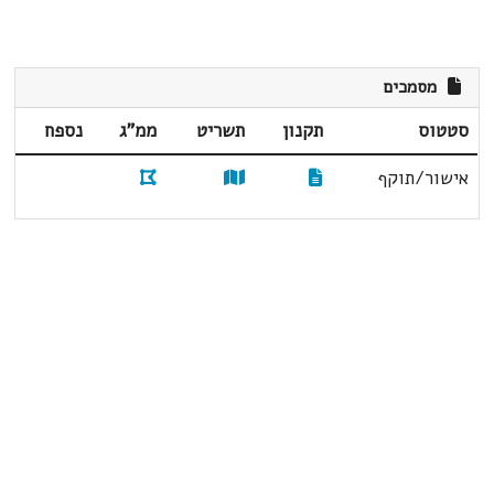
מסמכים
סטטוס
תקנון
תשריט
ממ"ג
נספח
אישור/תוקף