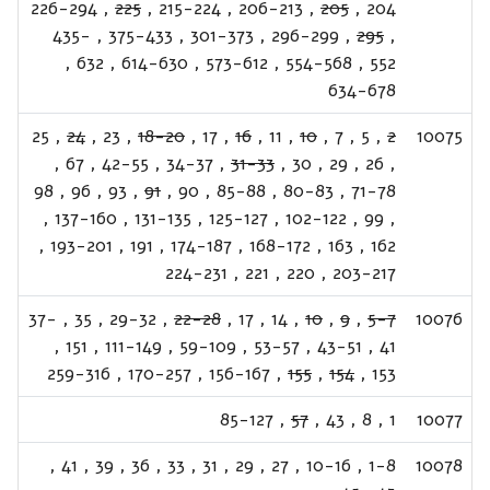
226-294
,
225
,
215-224
,
206-213
,
205
,
204
435-
,
375-433
,
301-373
,
296-299
,
295
,
,
632
,
614-630
,
573-612
,
554-568
,
552
634-678
25
,
24
,
23
,
18-20
,
17
,
16
,
11
,
10
,
7
,
5
,
2
10075
,
67
,
42-55
,
34-37
,
31-33
,
30
,
29
,
26
,
98
,
96
,
93
,
91
,
90
,
85-88
,
80-83
,
71-78
,
137-160
,
131-135
,
125-127
,
102-122
,
99
,
,
193-201
,
191
,
174-187
,
168-172
,
163
,
162
224-231
,
221
,
220
,
203-217
37-
,
35
,
29-32
,
22-28
,
17
,
14
,
10
,
9
,
5-7
10076
,
151
,
111-149
,
59-109
,
53-57
,
43-51
,
41
259-316
,
170-257
,
156-167
,
155
,
154
,
153
85-127
,
57
,
43
,
8
,
1
10077
,
41
,
39
,
36
,
33
,
31
,
29
,
27
,
10-16
,
1-8
10078