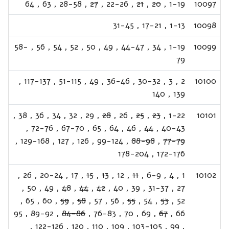
64
,
63
,
28-58
,
27
,
22-26
,
21
,
20
,
1-19
10097
31-45
,
17-21
,
1-13
10098
58-
,
56
,
54
,
52
,
50
,
49
,
44-47
,
34
,
1-19
10099
79
,
117-137
,
51-115
,
49
,
36-46
,
30-32
,
3
,
2
10100
140
,
139
,
38
,
36
,
34
,
32
,
29
,
28
,
26
,
25
,
23
,
1-22
10101
,
72-76
,
67-70
,
65
,
64
,
46
,
44
,
40-43
,
129-168
,
127
,
126
,
99-124
,
88-98
,
77-79
178-204
,
172-176
,
26
,
20-24
,
17
,
15
,
13
,
12
,
11
,
6-9
,
4
,
1
10102
,
50
,
49
,
48
,
44
,
42
,
40
,
39
,
31-37
,
27
,
65
,
60
,
59
,
58
,
57
,
56
,
55
,
54
,
53
,
52
95
,
89-92
,
84-86
,
76-83
,
70
,
69
,
67
,
66
,
122-126
,
120
,
110
,
109
,
103-105
,
99
,