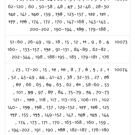
62-120
,
60
,
50-58
,
48
,
47
,
32-46
,
28-30
142
,
141
,
140
,
139
,
138
,
123-137
,
122
,
121
,
177
,
176
,
174
,
172
,
170
,
147-168
,
143-145
,
200-202
,
190-194
,
189
,
179-188
,
51-60
,
26-49
,
19
,
18
,
15
,
12
,
11
,
9
,
6
,
4
10073
160-
,
133-157
,
132
,
91-131
,
84-89
,
62-82
,
202-344
,
198
,
188-195
,
183
,
179-181
,
176
,
23
,
17-20
,
15
,
12
,
10
,
8
,
7
,
6
,
5
,
2
,
1
10074
,
52
,
45-49
,
44
,
41-43
,
38
,
32-35
,
27
,
26
,
67
,
66
,
65
,
64
,
63
,
62
,
61
,
58-60
,
53
,
101
,
99
,
97
,
87
,
84
,
75-79
,
74
,
70-73
121-
,
120
,
118
,
117
,
113-115
,
106-111
,
102
140-
,
139
,
138
,
137
,
129-132
,
127
,
126
,
125
157
,
155
,
153
,
149-152
,
147
,
146
,
145
,
144
,
174
,
173
,
171
,
170
,
163-168
,
160
,
159
,
,
194-202
,
191
,
190
,
188
,
182-187
,
176-180