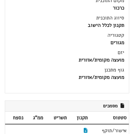
מקום התוכנית
כרכור
סיווג התוכנית
תקנון לכלל הישוב
קטגוריה
מגורים
יזם
מועצה מקומית/אזורית
גוף מתכנן
מועצה מקומית/אזורית
מסמכים
סטטוס
תקנון
תשריט
ממ"ג
נספח
אישור/תוקף