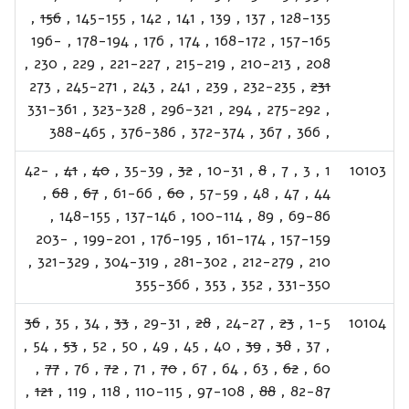
,
156
,
145-155
,
142
,
141
,
139
,
137
,
128-135
196-
,
178-194
,
176
,
174
,
168-172
,
157-165
,
230
,
229
,
221-227
,
215-219
,
210-213
,
208
273
,
245-271
,
243
,
241
,
239
,
232-235
,
231
331-361
,
323-328
,
296-321
,
294
,
275-292
,
388-465
,
376-386
,
372-374
,
367
,
366
,
42-
,
41
,
40
,
35-39
,
32
,
10-31
,
8
,
7
,
3
,
1
10103
,
68
,
67
,
61-66
,
60
,
57-59
,
48
,
47
,
44
,
148-155
,
137-146
,
100-114
,
89
,
69-86
203-
,
199-201
,
176-195
,
161-174
,
157-159
,
321-329
,
304-319
,
281-302
,
212-279
,
210
355-366
,
353
,
352
,
331-350
36
,
35
,
34
,
33
,
29-31
,
28
,
24-27
,
23
,
1-5
10104
,
54
,
53
,
52
,
50
,
49
,
45
,
40
,
39
,
38
,
37
,
,
77
,
76
,
72
,
71
,
70
,
67
,
64
,
63
,
62
,
60
,
121
,
119
,
118
,
110-115
,
97-108
,
88
,
82-87