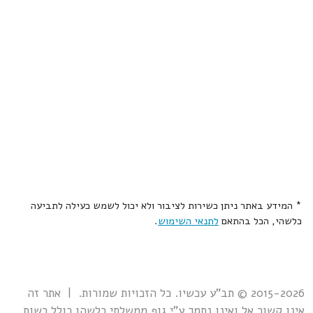
* המידע באתר ניתן כשירות לציבור ולא יכול לשמש כעילה לתביעה
כלשהי, הכל בהתאם
לתנאי השימוש
.
2015-2026 © תב"ע עכשיו. כל הזכויות שמורות. | אתר זה
אינו קשור אל ואינו נתמך ע"י גוף ממשלתי כלשהו כולל רשות