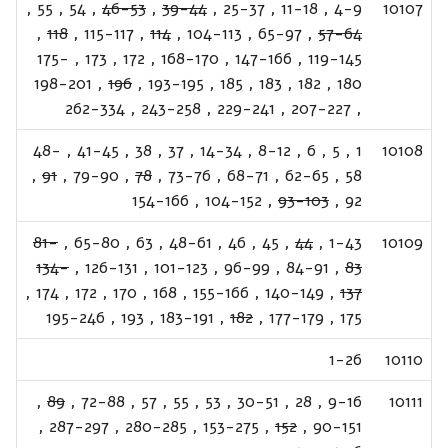
,
55
,
54
,
46-53
,
39-44
,
25-37
,
11-18
,
4-9
10107
,
118
,
115-117
,
114
,
104-113
,
65-97
,
57-64
175-
,
173
,
172
,
168-170
,
147-166
,
119-145
198-201
,
196
,
193-195
,
185
,
183
,
182
,
180
262-334
,
243-258
,
229-241
,
207-227
,
48-
,
41-45
,
38
,
37
,
14-34
,
8-12
,
6
,
5
,
1
10108
,
91
,
79-90
,
78
,
73-76
,
68-71
,
62-65
,
58
154-166
,
104-152
,
93-103
,
92
81-
,
65-80
,
63
,
48-61
,
46
,
45
,
44
,
1-43
10109
134-
,
126-131
,
101-123
,
96-99
,
84-91
,
83
,
174
,
172
,
170
,
168
,
155-166
,
140-149
,
137
195-246
,
193
,
183-191
,
182
,
177-179
,
175
1-26
10110
,
89
,
72-88
,
57
,
55
,
53
,
30-51
,
28
,
9-16
10111
,
287-297
,
280-285
,
153-275
,
152
,
90-151