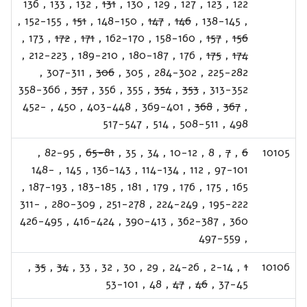
136
,
133
,
132
,
131
,
130
,
129
,
127
,
123
,
122
,
152-155
,
151
,
148-150
,
147
,
146
,
138-145
,
,
173
,
172
,
171
,
162-170
,
158-160
,
157
,
156
,
212-223
,
189-210
,
180-187
,
176
,
175
,
174
,
307-311
,
306
,
305
,
284-302
,
225-282
358-366
,
357
,
356
,
355
,
354
,
353
,
313-352
452-
,
450
,
403-448
,
369-401
,
368
,
367
,
517-547
,
514
,
508-511
,
498
,
82-95
,
65-81
,
35
,
34
,
10-12
,
8
,
7
,
6
10105
148-
,
145
,
136-143
,
114-134
,
112
,
97-101
,
187-193
,
183-185
,
181
,
179
,
176
,
175
,
165
311-
,
280-309
,
251-278
,
224-249
,
195-222
426-495
,
416-424
,
390-413
,
362-387
,
360
497-559
,
,
35
,
34
,
33
,
32
,
30
,
29
,
24-26
,
2-14
,
1
10106
53-101
,
48
,
47
,
46
,
37-45