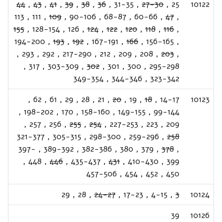
44
,
43
,
41
,
39
,
38
,
36
,
31-35
,
27-30
,
25
10122
113
,
111
,
109
,
90-106
,
68-87
,
60-66
,
47
,
155
,
128-154
,
126
,
124
,
122
,
120
,
118
,
116
,
194-200
,
193
,
192
,
167-191
,
166
,
156-165
,
,
293
,
292
,
217-290
,
212
,
209
,
208
,
203
,
,
317
,
303-309
,
302
,
301
,
300
,
295-298
349-354
,
344-346
,
323-342
,
62
,
61
,
29
,
28
,
21
,
20
,
19
,
18
,
14-17
10123
,
198-202
,
170
,
158-160
,
149-155
,
99-144
,
257
,
256
,
255
,
254
,
227-253
,
223
,
209
321-377
,
305-315
,
298-300
,
259-296
,
258
397-
,
389-392
,
382-386
,
380
,
379
,
378
,
,
448
,
446
,
435-437
,
431
,
410-430
,
399
457-506
,
454
,
452
,
450
29
,
28
,
24-27
,
17-23
,
4-15
,
3
10124
39
10126