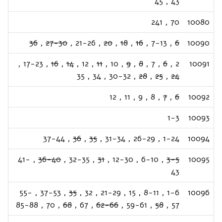
45
,
43
241
,
70
10080
36
,
27-30
,
21-26
,
20
,
18
,
16
,
7-13
,
6
10090
,
17-23
,
16
,
14
,
12
,
11
,
10
,
9
,
8
,
7
,
6
,
2
10091
35
,
34
,
30-32
,
28
,
25
,
24
12
,
11
,
9
,
8
,
7
,
6
10092
1-3
10093
37-44
,
36
,
35
,
31-34
,
26-29
,
1-24
10094
41-
,
36-40
,
32-35
,
31
,
12-30
,
6-10
,
3-5
10095
43
55-
,
37-53
,
35
,
32
,
21-29
,
15
,
8-11
,
1-6
10096
85-88
,
70
,
68
,
67
,
62-66
,
59-61
,
58
,
57