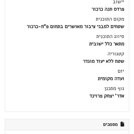
יישוב
פרדס חנה כרכור
מקום התוכנית
שטחים למבני ציבור מאושרים בתחום פ"ח-כרכור
סיווג התוכנית
מתאר כלל ישובית
קטגוריה
שטח ללא יעוד מוגדר
יזם
ועדה מקומית
גוף מתכנן
אדר' יצחק פרוינד
מסמכים