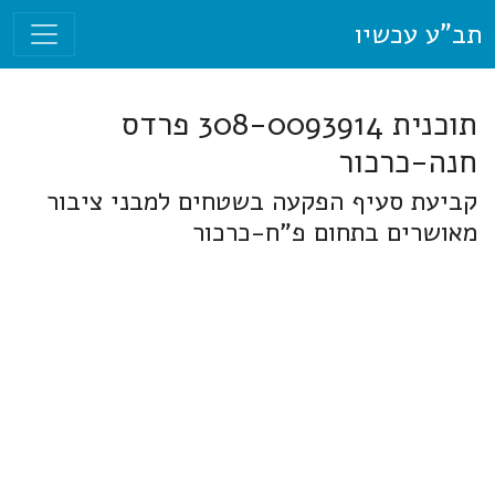
תב"ע עכשיו
תוכנית 308-0093914 פרדס
חנה-כרכור
קביעת סעיף הפקעה בשטחים למבני ציבור
מאושרים בתחום פ"ח-כרכור