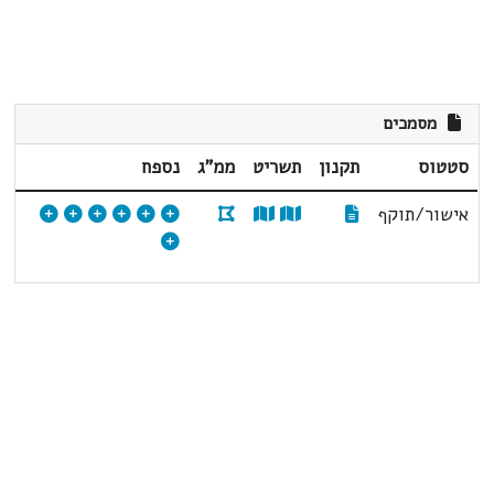
מסמכים
סטטוס
תקנון
תשריט
ממ"ג
נספח
אישור/תוקף