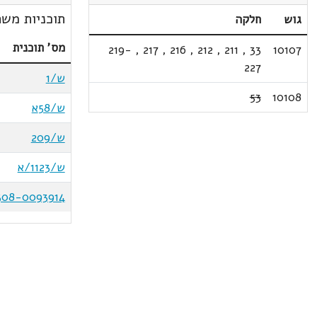
תוכניות משת
גוש
חלקה
מס' תוכנית
219-
,
217
,
216
,
212
,
211
,
33
10107
227
ש/1
53
10108
ש/58א
ש/209
ש/1123/א
308-0093914