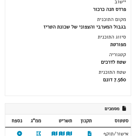
יישוב
פרדס חנה כרכור
מקום התוכנית
בגבול המערבי והצפוני של שכונת הטריז
סיווג התוכנית
מפורטת
קטגוריה
שטח לדרכים
שטח התוכנית
7.560 דונם
מסמכים
סטטוס
תקנון
תשריט
ממ"ג
נספח
אישור/תוקף