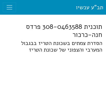
תב"ע עכשיו
תוכנית 308-0463588 פרדס
חנה-כרכור
הסדרת צמתים בשכונת הטריז בבגבול
המערבי והצפוני של שכונת הטריז