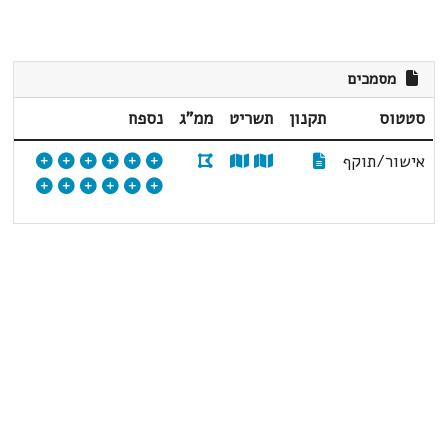
מסמכים
סטטוס
תקנון
תשריט
ממ"ג
נספח
אישור/תוקף