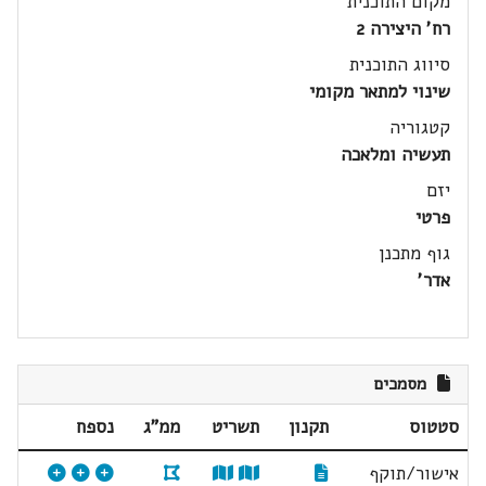
מקום התוכנית
רח' היצירה 2
סיווג התוכנית
שינוי למתאר מקומי
קטגוריה
תעשיה ומלאכה
יזם
פרטי
גוף מתכנן
אדר'
מסמכים
סטטוס
תקנון
תשריט
ממ"ג
נספח
אישור/תוקף