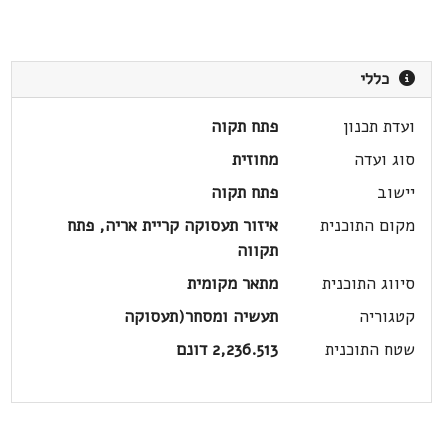
כללי
ועדת תכנון
פתח תקוה
סוג ועדה
מחוזית
יישוב
פתח תקוה
מקום התוכנית
איזור תעסוקה קריית אריה, פתח
תקווה
סיווג התוכנית
מתאר מקומית
קטגוריה
תעשיה ומסחר(תעסוקה
שטח התוכנית
2,236.513 דונם