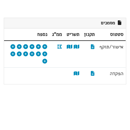
מסמכים
סטטוס
תקנון
תשריט
ממ"ג
נספח
אישור/תוקף
הפקדה