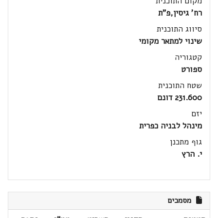
מקום התוכנית
רח' גיסין,פ"ת
סיווג התוכנית
שינוי למתאר מקומי
קטגוריה
ספורט
שטח התוכנית
231.600 דונם
יזם
מינהל לבניה כפרית
גוף מתכנן
י. הרץ
מסמכים