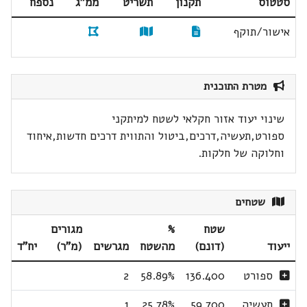
סטטוס
תקנון
תשריט
ממ"ג
נספח
אישור/תוקף
מטרת התוכנית
שינוי יעוד אזור חקלאי לשטח למיתקני
ספורט,תעשיה,דרכים,ביטול והתווית דרכים חדשות,איחוד
וחלוקה של חלקות.
שטחים
שטח
%
מגורים
ייעוד
(דונם)
מהשטח
מגרשים
(מ"ר)
יח"ד
ספורט
136.400
58.89%
2
תעשיה
59.700
25.78%
1