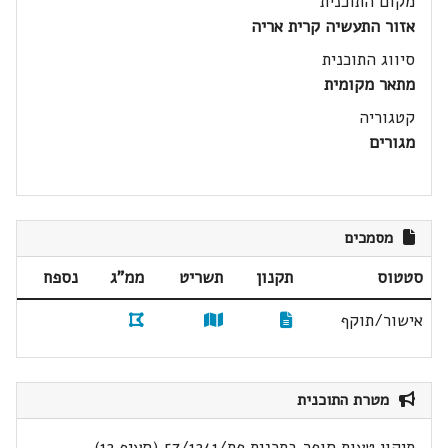
מקום התוכנית
אזור התעשיה קרית אריה
סיווג התוכנית
מתאר מקומית
קטגוריה
מגורים
מסמכים
סטטוס
תקנון
תשריט
ממ"ג
נספח
אישור/תוקף
מטרת התוכנית
תיקון טעות סופר בתכנית פת/57/1241 (סעיף 12),