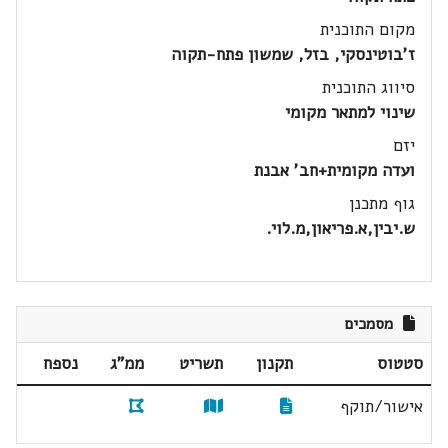
מקום התוכנית
ז'בוטינסקי, בזל, שמשון פתח-תקוה
סיווג התוכנית
שינוי למתאר מקומי
יזם
ועדה מקומית+חב' אבנת
גוף מתכנן
ש.יבין,א.פריאון,מ.לוי.
מסמכים
סטטוס
תקנון
תשריט
ממ"ג
נספח
אישור/תוקף