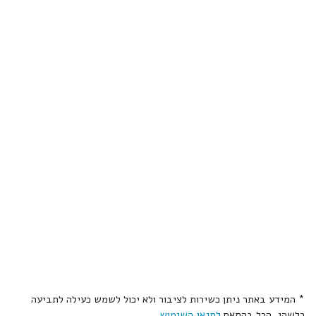
* המידע באתר ניתן כשירות לציבור ולא יכול לשמש כעילה לתביעה
כלשהי, הכל בהתאם
לתנאי השימוש
.