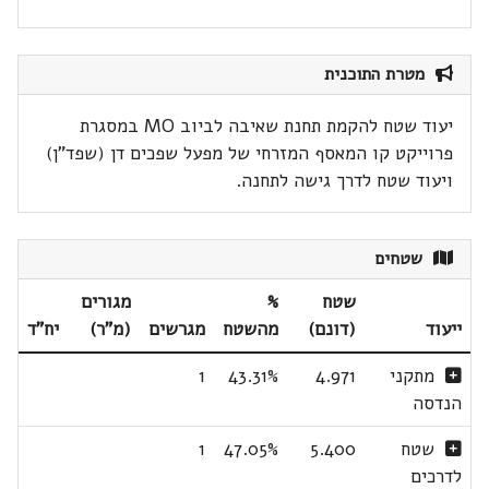
מטרת התוכנית
יעוד שטח להקמת תחנת שאיבה לביוב MO במסגרת
פרוייקט קו המאסף המזרחי של מפעל שפכים דן (שפד"ן)
ויעוד שטח לדרך גישה לתחנה.
שטחים
שטח
%
מגורים
ייעוד
(דונם)
מהשטח
מגרשים
(מ"ר)
יח"ד
מתקני
4.971
43.31%
1
הנדסה
שטח
5.400
47.05%
1
לדרכים