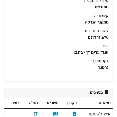
סיווג התוכנית
מפורטת
קטגוריה
מתקני הנדסה
שטח התוכנית
11.478 דונם
יזם
אגוד ערים דן (ביוב)
גוף מתכנן
גרטנר
מסמכים
סטטוס
תקנון
תשריט
ממ"ג
נספח
אישור/תוקף