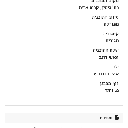
מקום התוכנית
רח' גיסין, קרית אריה
סיווג התוכנית
מפורטת
קטגוריה
מגורים
שטח התוכנית
5.101 דונם
יזם
א.צ. ברנוביץ
גוף מתכנן
פ. וימר
מסמכים