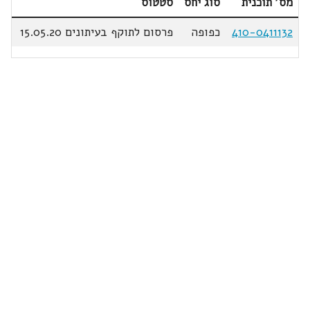
מס' תוכנית
סוג יחס
סטטוס
410-0411132
כפופה
פרסום לתוקף בעיתונים 15.05.20