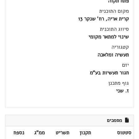
פתח תקוה
מקום התוכנית
קרית אריה, רח' שנקר 13
סיווג התוכנית
שינוי למתאר מקומי
קטגוריה
תעשיה ומלאכה
יזם
חגור תעשיות בע"מ
גוף מתכנן
ז. שני
מסמכים
סטטוס
תקנון
תשריט
ממ"ג
נספח