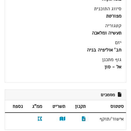
סיווג התוכנית
מפורטת
קטגוריה
תעשיה ומלאכה
יזם
חב' אוליפיה בניה
גוף מתכנן
אל - סון
מסמכים
סטטוס
תקנון
תשריט
ממ"ג
נספח
אישור/תוקף