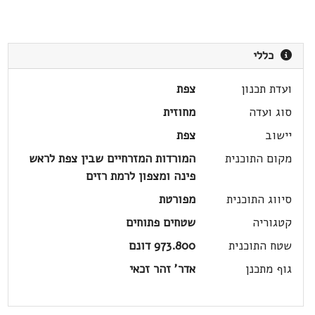
כללי
ועדת תכנון
צפת
סוג ועדה
מחוזית
יישוב
צפת
מקום התוכנית
המורדות המזרחיים שבין צפת לראש
פינה ומצפון לרמת רזים
סיווג התוכנית
מפורטת
קטגוריה
שטחים פתוחים
שטח התוכנית
973.800 דונם
גוף מתכנן
אדר' זהר זכאי