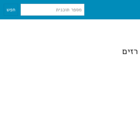
חפש
רזים