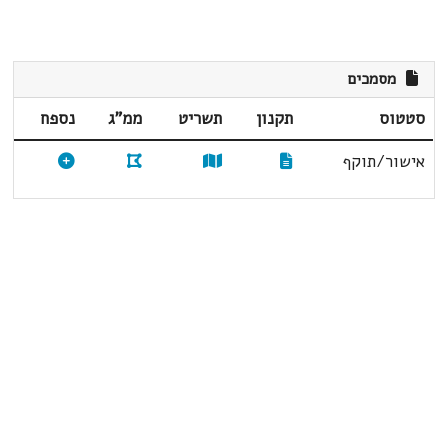
מסמכים
סטטוס
תקנון
תשריט
ממ"ג
נספח
אישור/תוקף