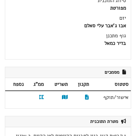
סיווג התוכנית
מפורטת
יזם
אבו ג'אבר עלי סאלם
גוף מתכנן
בדיר כמאל
מסמכים
סטטוס
תקנון
תשריט
ממ"ג
נספח
אישור/תוקף
מטרת התוכנית
1.קביעת קווי בנין למבנים הקיימים לפי הקיים. 2.שינוי