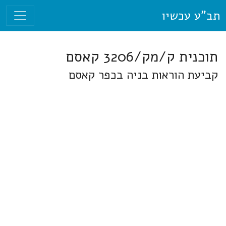
תב"ע עכשיו
תוכנית ק/מק/3206 קאסם
קביעת הוראות בניה בכפר קאסם