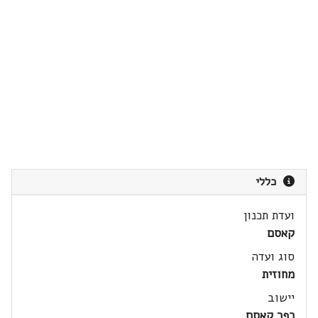
כללי
ועדת תכנון
קאסם
סוג ועדה
מחוזית
יישוב
כפר קאסם