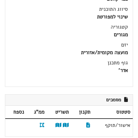
סיווג התוכנית
שינוי למפורטת
קטגוריה
מגורים
יזם
מועצה מקומית/אזורית
גוף מתכנן
אדר'
מסמכים
סטטוס
תקנון
תשריט
ממ"ג
נספח
אישור/תוקף