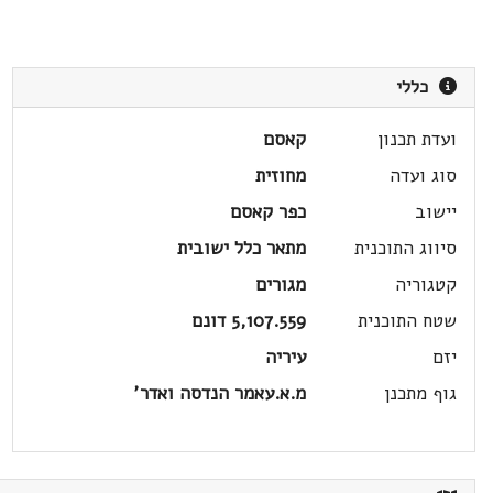
כללי
ועדת תכנון
קאסם
סוג ועדה
מחוזית
יישוב
כפר קאסם
סיווג התוכנית
מתאר כלל ישובית
קטגוריה
מגורים
שטח התוכנית
5,107.559 דונם
יזם
עיריה
גוף מתכנן
מ.א.עאמר הנדסה ואדר'