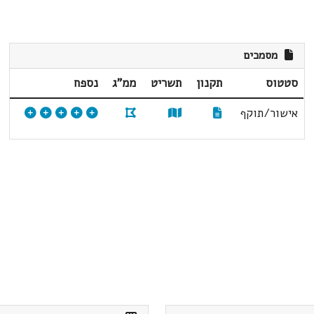
מסמכים
סטטוס
תקנון
תשריט
ממ"ג
נספח
אישור/תוקף