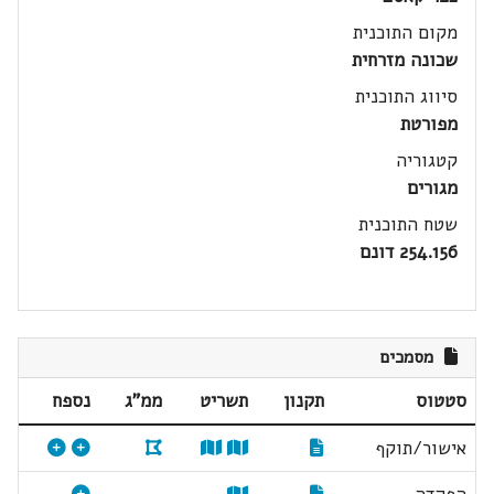
מקום התוכנית
שכונה מזרחית
סיווג התוכנית
מפורטת
קטגוריה
מגורים
שטח התוכנית
254.156 דונם
מסמכים
סטטוס
תקנון
תשריט
ממ"ג
נספח
אישור/תוקף