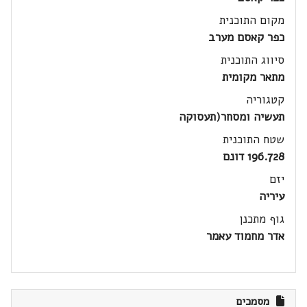
מקום התוכנית
כפר קאסם מערב
סיווג התוכנית
מתאר מקומית
קטגוריה
תעשיה ומסחר(תעסוקה
שטח התוכנית
196.728 דונם
יזם
עיריה
גוף מתכנן
אדר מחמוד עאמר
מסמכים