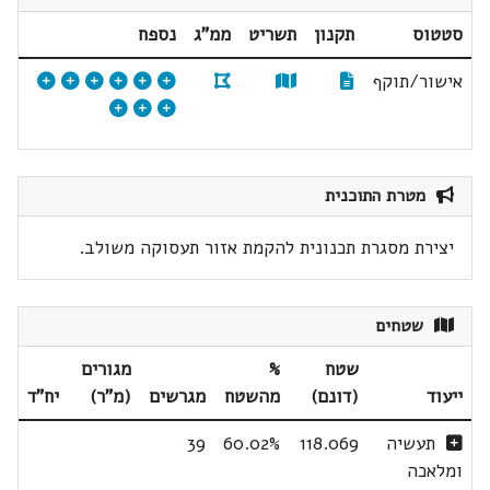
סטטוס
תקנון
תשריט
ממ"ג
נספח
אישור/תוקף
מטרת התוכנית
יצירת מסגרת תכנונית להקמת אזור תעסוקה משולב.
שטחים
שטח
%
מגורים
ייעוד
(דונם)
מהשטח
מגרשים
(מ"ר)
יח"ד
תעשיה
118.069
60.02%
39
ומלאכה