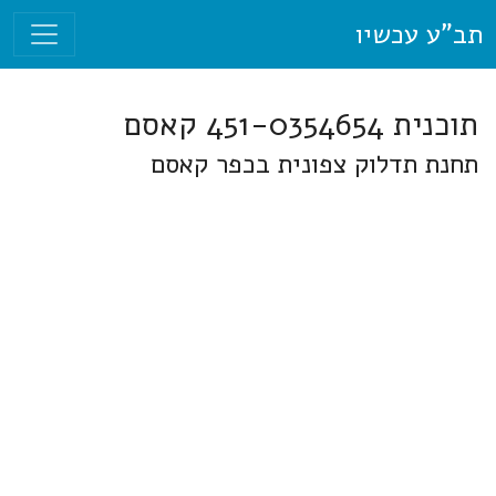
תב"ע עכשיו
תוכנית 451-0354654 קאסם
תחנת תדלוק צפונית בכפר קאסם