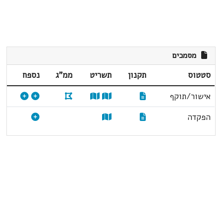
מסמכים
סטטוס
תקנון
תשריט
ממ"ג
נספח
אישור/תוקף
הפקדה