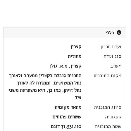
כללי
ועדת תכנון
קצרין
סוג ועדה
מחוזית
יישוב
קצרין, מ.א. גולן
מקום התוכנית
התכנית גובלת בקצרין ממערב ולאורך
נחל המשושים, וממזרח לה לאורך
נחל זויתן. כמו כן, היא משתרעת משני
ציד
סיווג התוכנית
מתאר מקומית
קטגוריה
שטחים פתוחים
שטח התוכנית
71,531.110 דונם