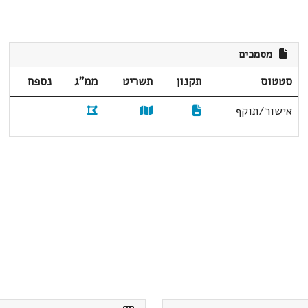
מסמכים
סטטוס
תקנון
תשריט
ממ"ג
נספח
אישור/תוקף