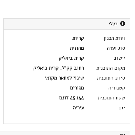
כללי
ועדת תכנון
קריות
סוג ועדה
מחוזית
יישוב
קרית ביאליק
מקום התוכנית
רחוב קק"ל, קרית ביאליק
סיווג התוכנית
שינוי למתאר מקומי
קטגוריה
מגורים
שטח התוכנית
45.144 דונם
יזם
עיריה