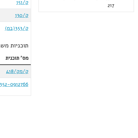
ק/151
217
ק/130
ק/353(במ)
תוכניות משנ
מס' תוכנית
ק/מק/418
352-0912766