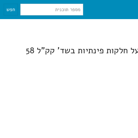
חפש
מגורים, מסחר ותעסוקה בשד' קק"ל 58, קריית ביאליק במבנים מסחריים קיימים על חלקות פינתיות בשד' קק"ל 58