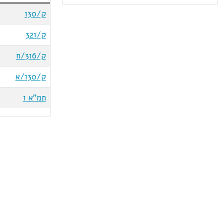
ק/130
ק/321
ק/316/ח
ק/130/א
תמ"א 1