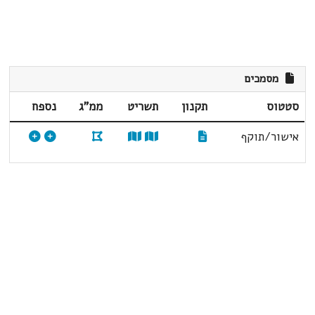
מסמכים
סטטוס
תקנון
תשריט
ממ"ג
נספח
אישור/תוקף