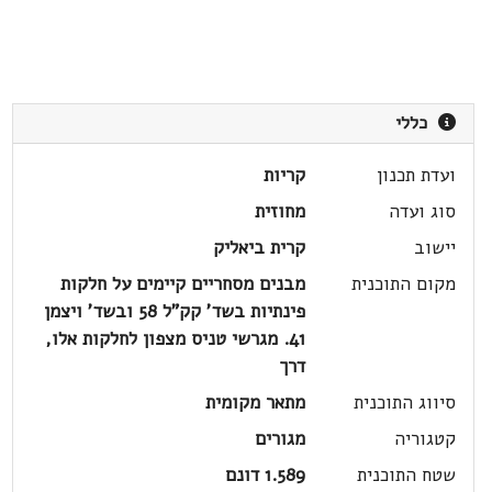
כללי
ועדת תכנון
קריות
סוג ועדה
מחוזית
יישוב
קרית ביאליק
מקום התוכנית
מבנים מסחריים קיימים על חלקות
פינתיות בשד' קק"ל 58 ובשד' ויצמן
41. מגרשי טניס מצפון לחלקות אלו,
דרך
סיווג התוכנית
מתאר מקומית
קטגוריה
מגורים
שטח התוכנית
1.589 דונם