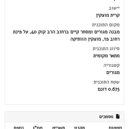
יישוב
קרית מוצקין
מקום התוכנית
מבנה מגורים ומסחר קיים ברחוב הרב קוק 40, על פינת
רחוב פז, מוצקין הוותיקה
סיווג התוכנית
מתאר מקומית
קטגוריה
מגורים
שטח התוכנית
0.675 דונם
מסמכים
סטטוס
תקנון
תשריט
ממ"ג
נספח