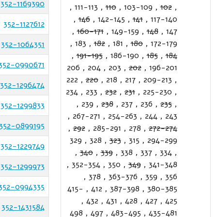
352-1169390
,
111-113
,
110
,
103-109
,
102
,
,
146
,
142-145
,
141
,
117-140
352-1127612
,
160-171
,
149-159
,
148
,
147
,
183
,
182
,
181
,
180
,
172-179
352-1064351
,
191-195
,
186-190
,
185
,
184
352-0990671
206
,
204
,
203
,
202
,
196-201
222
,
220
,
218
,
217
,
209-213
,
352-1296474
234
,
233
,
232
,
231
,
225-230
,
,
239
,
238
,
237
,
236
,
235
,
352-1299833
,
267-271
,
254-263
,
244
,
243
352-0899195
,
292
,
285-291
,
278
,
272-274
329
,
328
,
323
,
315
,
294-299
352-1229749
,
340
,
339
,
338
,
337
,
334
,
,
352-354
,
350
,
349
,
341-348
352-1299973
,
378
,
363-376
,
359
,
356
352-0994335
415-
,
412
,
387-398
,
380-385
,
432
,
431
,
428
,
427
,
425
352-1431584
498
,
497
,
483-495
,
435-481