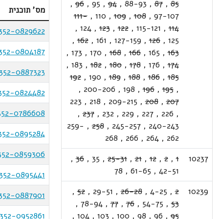
,
96
,
95
,
94
,
88-93
,
87
,
85
מס' תוכנית
111-
,
110
,
109
,
108
,
97-107
,
124
,
123
,
122
,
115-121
,
114
352-0829622
,
162
,
161
,
127-159
,
126
,
125
352-0804187
,
173
,
170
,
168
,
166
,
165
,
163
,
183
,
182
,
180
,
178
,
176
,
174
352-0887323
192
,
190
,
189
,
188
,
186
,
185
,
200-206
,
198
,
196
,
195
,
352-0824482
223
,
218
,
209-215
,
208
,
207
352-0786608
,
237
,
232
,
229
,
227
,
226
,
259-
,
258
,
245-257
,
240-243
352-0895284
268
,
266
,
264
,
262
352-0859306
,
36
,
35
,
25-31
,
21
,
12
,
2
,
1
10237
78
,
61-65
,
42-51
352-0895441
,
52
,
29-51
,
26-28
,
4-25
,
2
10239
352-0887901
,
78-94
,
77
,
76
,
54-75
,
53
352-0952861
,
104
,
103
,
100
,
98
,
96
,
95