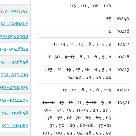
113
,
111
,
108
,
106
352-1003797
27
10240
352-0980862
4
10416
352-0940908
15-19
,
11
,
10
,
6
,
3-5
,
2
10417
352-0946822
16-36
,
9-13
,
8
,
7
,
6
,
5
,
1
10418
352-0946848
,
23
,
21
,
19
,
17
,
16
,
8
,
5
,
1
10419
352-0731216
34-40
,
29
,
25
,
24
352-0784355
13
,
10
,
8
,
7
,
6
,
1-5
10420
352-1044403
16-18
,
13
,
12
,
11
,
5-10
,
3
,
2
10421
39-
,
37
,
35
,
31-33
,
29
,
27
,
352-1108158
,
78
,
77
,
66-76
,
65
,
64
,
63
,
91
,
90
,
89
,
82-88
,
79-81
352-1114685
101
,
100
,
99
,
94-98
,
93
,
92