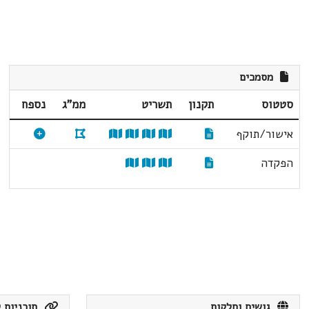
מסמכים
סטטוס
תקנון
תשריט
ממ"ג
נספח
אישור/תוקף
הפקדה
גושים וחלקות
תוכניות ק