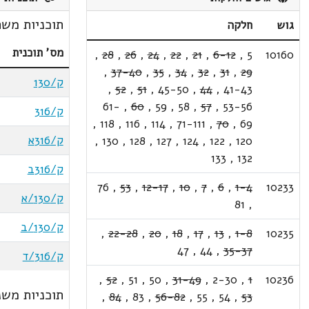
תוכניות משת
גוש
חלקה
מס' תוכנית
,
28
,
26
,
24
,
22
,
21
,
6-12
,
5
10160
,
37-40
,
35
,
34
,
32
,
31
,
29
ק/130
,
52
,
51
,
45-50
,
44
,
41-43
61-
,
60
,
59
,
58
,
57
,
53-56
ק/316
,
118
,
116
,
114
,
71-111
,
70
,
69
ק/316א
,
130
,
128
,
127
,
124
,
122
,
120
133
,
132
ק/316ב
76
,
53
,
12-17
,
10
,
7
,
6
,
1-4
10233
ק/130/א
81
,
ק/130/ב
,
22-28
,
20
,
18
,
17
,
13
,
1-8
10235
47
,
44
,
35-37
ק/316/ד
,
52
,
51
,
50
,
31-49
,
2-30
,
1
10236
תוכניות משנ
,
84
,
83
,
56-82
,
55
,
54
,
53