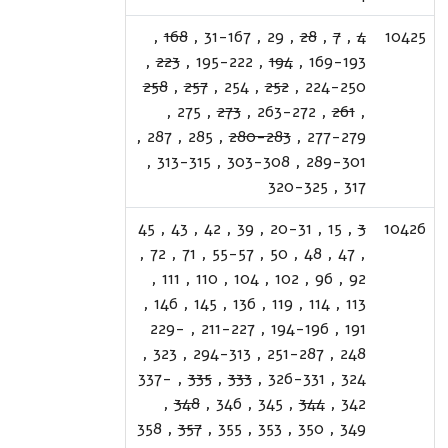
,
168
,
31-167
,
29
,
28
,
7
,
4
10425
,
223
,
195-222
,
194
,
169-193
258
,
257
,
254
,
252
,
224-250
,
275
,
273
,
263-272
,
261
,
,
287
,
285
,
280-283
,
277-279
,
313-315
,
303-308
,
289-301
320-325
,
317
45
,
43
,
42
,
39
,
20-31
,
15
,
3
10426
,
72
,
71
,
55-57
,
50
,
48
,
47
,
,
111
,
110
,
104
,
102
,
96
,
92
,
146
,
145
,
136
,
119
,
114
,
113
229-
,
211-227
,
194-196
,
191
,
323
,
294-313
,
251-287
,
248
337-
,
335
,
333
,
326-331
,
324
,
348
,
346
,
345
,
344
,
342
358
,
357
,
355
,
353
,
350
,
349