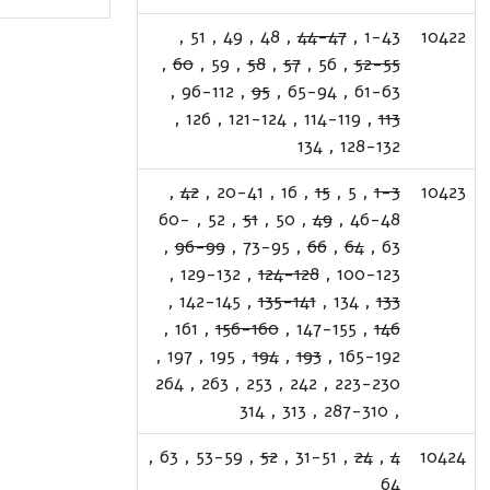
,
51
,
49
,
48
,
44-47
,
1-43
10422
,
60
,
59
,
58
,
57
,
56
,
52-55
,
96-112
,
95
,
65-94
,
61-63
,
126
,
121-124
,
114-119
,
113
134
,
128-132
,
42
,
20-41
,
16
,
15
,
5
,
1-3
10423
60-
,
52
,
51
,
50
,
49
,
46-48
,
96-99
,
73-95
,
66
,
64
,
63
,
129-132
,
124-128
,
100-123
,
142-145
,
135-141
,
134
,
133
,
161
,
156-160
,
147-155
,
146
,
197
,
195
,
194
,
193
,
165-192
264
,
263
,
253
,
242
,
223-230
314
,
313
,
287-310
,
,
63
,
53-59
,
52
,
31-51
,
24
,
4
10424
64