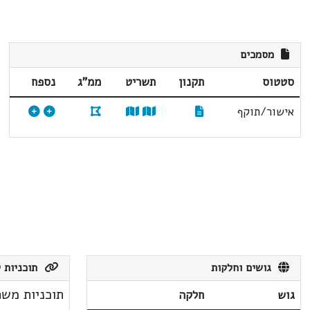
מסמכים
סטטוס
תקנון
תשריט
ממ"ג
נספח
אישור/תוקף
גושים וחלקות
תוכניות ק
תוכניות משת
גוש
חלקה