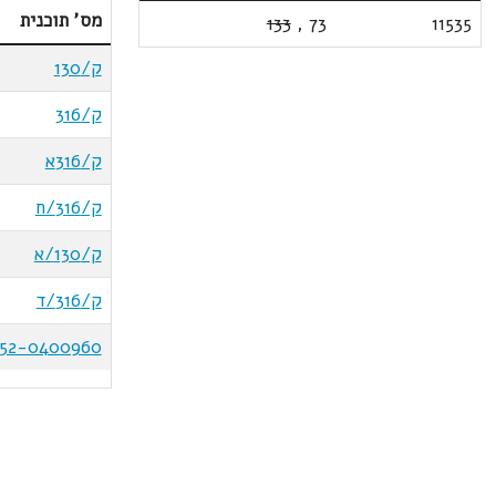
מס' תוכנית
133
,
73
11535
ק/130
ק/316
ק/316א
ק/316/ח
ק/130/א
ק/316/ד
52-0400960