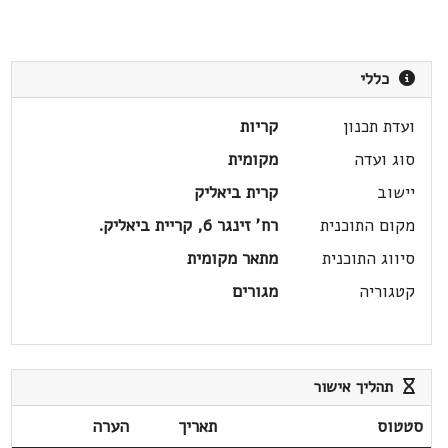
כללי
ועדת תכנון
קריות
סוג ועדה
מקומית
יישוב
קרית ביאליק
מקום התוכנית
רח' זינגר 6, קריית ביאליק.
סיווג התוכנית
מתאר מקומית
קטגוריה
מגורים
תהליך אישור
סטטוס
תאריך
הערה