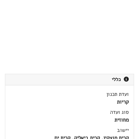
כללי
ועדת תכנון
קריות
סוג ועדה
מחוזית
יישוב
קרית מוצקין, קרית ביאליק, קרית ים