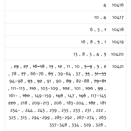
4
10416
10
,
4
10417
6
,
5
,
1
10418
16
,
8
,
5
,
1
10419
13
,
8
,
5
,
4
,
3
10420
,
29
,
27
,
16-18
,
13
,
12
,
11
,
10
,
5-9
,
3
,
2
10421
,
78
,
77
,
66-76
,
65
,
39-64
,
37
,
35
,
31-33
94-98
,
93
,
92
,
91
,
90
,
89
,
82-88
,
79-81
,
111-113
,
110
,
103-109
,
102
,
101
,
100
,
99
,
161-
,
160
,
149-159
,
148
,
147
,
146
,
117-145
220
,
218
,
209-213
,
206
,
183-204
,
182
,
181
254-
,
244
,
243
,
239
,
235
,
233
,
231
,
222
,
323
,
315
,
294-299
,
285-292
,
267-274
,
263
337-348
,
334
,
329
,
328
,