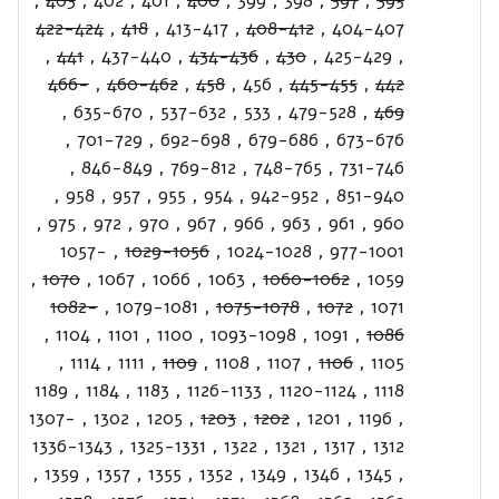
,
403
,
402
,
401
,
400
,
399
,
398
,
397
,
395
422-424
,
418
,
413-417
,
408-412
,
404-407
,
441
,
437-440
,
434-436
,
430
,
425-429
,
466-
,
460-462
,
458
,
456
,
445-455
,
442
,
635-670
,
537-632
,
533
,
479-528
,
469
,
701-729
,
692-698
,
679-686
,
673-676
,
846-849
,
769-812
,
748-765
,
731-746
,
958
,
957
,
955
,
954
,
942-952
,
851-940
,
975
,
972
,
970
,
967
,
966
,
963
,
961
,
960
1057-
,
1029-1056
,
1024-1028
,
977-1001
,
1070
,
1067
,
1066
,
1063
,
1060-1062
,
1059
1082-
,
1079-1081
,
1075-1078
,
1072
,
1071
,
1104
,
1101
,
1100
,
1093-1098
,
1091
,
1086
,
1114
,
1111
,
1109
,
1108
,
1107
,
1106
,
1105
1189
,
1184
,
1183
,
1126-1133
,
1120-1124
,
1118
1307-
,
1302
,
1205
,
1203
,
1202
,
1201
,
1196
,
1336-1343
,
1325-1331
,
1322
,
1321
,
1317
,
1312
,
1359
,
1357
,
1355
,
1352
,
1349
,
1346
,
1345
,