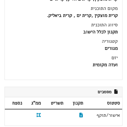
מקום התוכנית
קרית מוצקין ,קרית ים , קרית ביאליק.
סיווג התוכנית
תקנון לכלל הישוב
קטגוריה
מגורים
יזם
ועדה מקומית
מסמכים
סטטוס
תקנון
תשריט
ממ"ג
נספח
אישור/תוקף