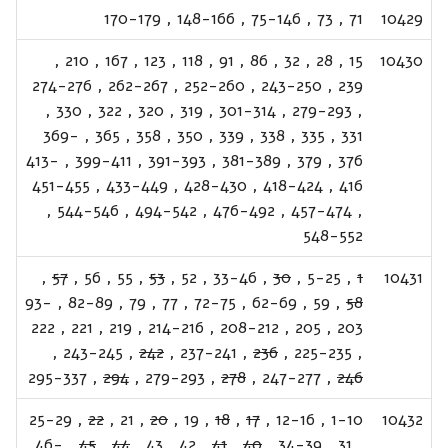
170-179
,
148-166
,
75-146
,
73
,
71
10429
,
210
,
167
,
123
,
118
,
91
,
86
,
32
,
28
,
15
10430
274-276
,
262-267
,
252-260
,
243-250
,
239
,
330
,
322
,
320
,
319
,
301-314
,
279-293
,
369-
,
365
,
358
,
350
,
339
,
338
,
335
,
331
413-
,
399-411
,
391-393
,
381-389
,
379
,
376
451-455
,
433-449
,
428-430
,
418-424
,
416
,
544-546
,
494-542
,
476-492
,
457-474
,
548-552
,
57
,
56
,
55
,
53
,
52
,
33-46
,
30
,
5-25
,
1
10431
93-
,
82-89
,
79
,
77
,
72-75
,
62-69
,
59
,
58
222
,
221
,
219
,
214-216
,
208-212
,
205
,
203
,
243-245
,
242
,
237-241
,
236
,
225-235
,
295-337
,
294
,
279-293
,
278
,
247-277
,
246
25-29
,
22
,
21
,
20
,
19
,
18
,
17
,
12-16
,
1-10
10432
46-
,
45
,
44
,
43
,
42
,
41
,
40
,
34-39
,
31
,