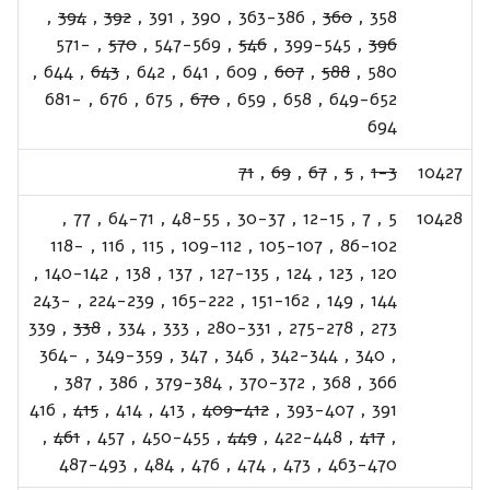
,
394
,
392
,
391
,
390
,
363-386
,
360
,
358
571-
,
570
,
547-569
,
546
,
399-545
,
396
,
644
,
643
,
642
,
641
,
609
,
607
,
588
,
580
681-
,
676
,
675
,
670
,
659
,
658
,
649-652
694
71
,
69
,
67
,
5
,
1-3
10427
,
77
,
64-71
,
48-55
,
30-37
,
12-15
,
7
,
5
10428
118-
,
116
,
115
,
109-112
,
105-107
,
86-102
,
140-142
,
138
,
137
,
127-135
,
124
,
123
,
120
243-
,
224-239
,
165-222
,
151-162
,
149
,
144
339
,
338
,
334
,
333
,
280-331
,
275-278
,
273
364-
,
349-359
,
347
,
346
,
342-344
,
340
,
,
387
,
386
,
379-384
,
370-372
,
368
,
366
416
,
415
,
414
,
413
,
409-412
,
393-407
,
391
,
461
,
457
,
450-455
,
449
,
422-448
,
417
,
487-493
,
484
,
476
,
474
,
473
,
463-470