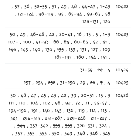
,
57
,
56
,
52-55
,
51
,
49
,
48
,
44-47
,
1-43
10422
,
121-124
,
96-119
,
95
,
65-94
,
59-63
,
58
128-131
,
126
50
,
49
,
46-48
,
42
,
20-41
,
16
,
15
,
5
,
1-3
10423
107-
,
100
,
91-93
,
66
,
64
,
60-63
,
52
,
51
,
146
,
145
,
140
,
136
,
135
,
133
,
131
,
127
,
109
165-195
,
160
,
154
,
151
,
31-59
,
24
,
4
10424
257
,
254
,
252
,
31-250
,
29
,
28
,
7
,
4
10425
50
,
48
,
47
,
45
,
43
,
42
,
39
,
20-31
,
15
,
3
10426
111
,
110
,
104
,
102
,
96
,
92
,
72
,
71
,
55-57
,
194-196
,
191
,
146
,
145
,
136
,
119
,
114
,
113
,
323
,
294-313
,
251-287
,
229-248
,
211-227
,
,
344
,
337-342
,
335
,
333
,
326-331
,
324
,
,
357
,
355
,
353
,
350
,
349
,
348
,
346
,
345