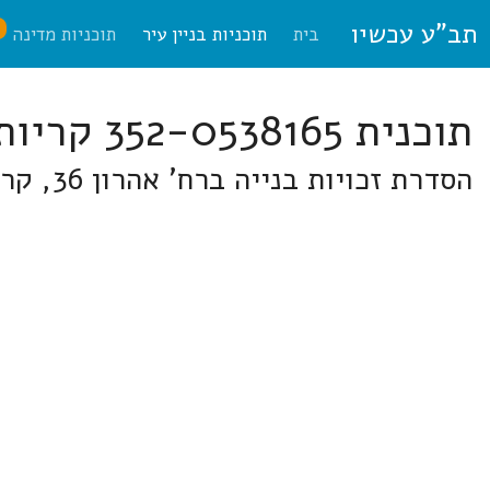
תב"ע עכשיו
ח
בית
תוכניות בניין עיר
תוכניות מדינה
תוכנית 352-0538165 קריות
הסדרת זכויות בנייה ברח' אהרון 36, קריית מוצקין בבמרכז המזרחי של שכונת מוצקין הוותיקה ובקירוב לכביש 4