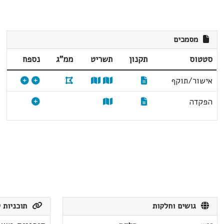
מסמכים
סטטוס
תקנון
תשריט
ממ"ג
נספח
אישור/תוקף
הפקדה
גושים וחלקות
תוכניות ק