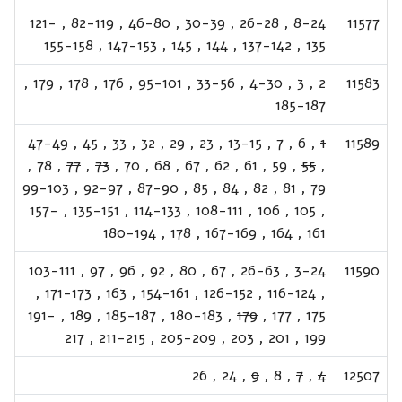
121-
,
82-119
,
46-80
,
30-39
,
26-28
,
8-24
11577
155-158
,
147-153
,
145
,
144
,
137-142
,
135
,
179
,
178
,
176
,
95-101
,
33-56
,
4-30
,
3
,
2
11583
185-187
47-49
,
45
,
33
,
32
,
29
,
23
,
13-15
,
7
,
6
,
1
11589
,
78
,
77
,
73
,
70
,
68
,
67
,
62
,
61
,
59
,
55
,
99-103
,
92-97
,
87-90
,
85
,
84
,
82
,
81
,
79
157-
,
135-151
,
114-133
,
108-111
,
106
,
105
,
180-194
,
178
,
167-169
,
164
,
161
103-111
,
97
,
96
,
92
,
80
,
67
,
26-63
,
3-24
11590
,
171-173
,
163
,
154-161
,
126-152
,
116-124
,
191-
,
189
,
185-187
,
180-183
,
179
,
177
,
175
217
,
211-215
,
205-209
,
203
,
201
,
199
26
,
24
,
9
,
8
,
7
,
4
12507