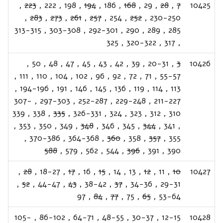
,
223
,
222
,
198
,
194
,
186
,
168
,
29
,
28
,
7
10425
,
283
,
273
,
261
,
257
,
254
,
252
,
230-250
313-315
,
303-308
,
292-301
,
290
,
289
,
285
325
,
320-322
,
317
,
,
50
,
48
,
47
,
45
,
43
,
42
,
39
,
20-31
,
3
10426
,
111
,
110
,
104
,
102
,
96
,
92
,
72
,
71
,
55-57
,
194-196
,
191
,
146
,
145
,
136
,
119
,
114
,
113
307-
,
297-303
,
252-287
,
229-248
,
211-227
339
,
338
,
335
,
326-331
,
324
,
323
,
312
,
310
,
353
,
350
,
349
,
348
,
346
,
345
,
344
,
341
,
,
370-386
,
364-368
,
360
,
358
,
357
,
355
588
,
579
,
562
,
544
,
396
,
391
,
390
,
28
,
18-27
,
17
,
16
,
15
,
14
,
13
,
12
,
11
,
10
10427
,
52
,
44-47
,
43
,
38-42
,
37
,
34-36
,
29-31
97
,
84
,
77
,
75
,
65
,
53-64
105-
,
86-102
,
64-71
,
48-55
,
30-37
,
12-15
10428