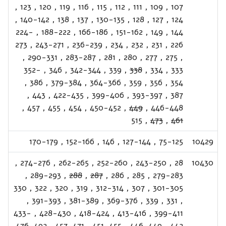
,
123
,
120
,
119
,
116
,
115
,
112
,
111
,
109
,
107
,
140-142
,
138
,
137
,
130-135
,
128
,
127
,
124
224-
,
188-222
,
166-186
,
151-162
,
149
,
144
273
,
243-271
,
236-239
,
234
,
232
,
231
,
226
,
290-331
,
283-287
,
281
,
280
,
277
,
275
,
352-
,
346
,
342-344
,
339
,
338
,
334
,
333
,
386
,
379-384
,
364-366
,
359
,
356
,
354
,
443
,
422-435
,
399-406
,
393-397
,
387
,
457
,
455
,
454
,
450-452
,
449
,
446-448
515
,
473
,
461
170-179
,
152-166
,
146
,
127-144
,
75-125
10429
,
274-276
,
262-265
,
252-260
,
243-250
,
28
10430
,
289-293
,
288
,
287
,
286
,
285
,
279-283
330
,
322
,
320
,
319
,
312-314
,
307
,
301-305
,
391-393
,
381-389
,
369-376
,
339
,
331
,
433-
,
428-430
,
418-424
,
413-416
,
399-411
476-492
,
457-471
,
451-455
,
446-449
,
442