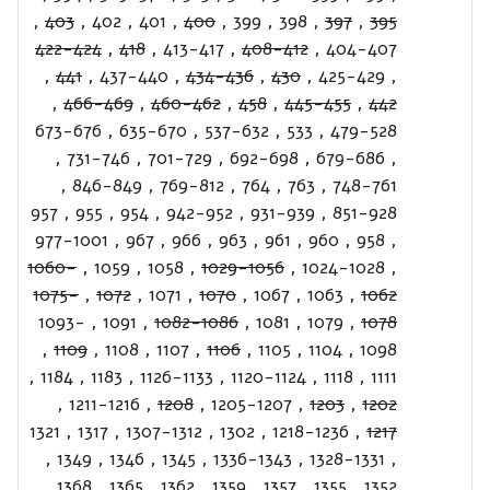
,
403
,
402
,
401
,
400
,
399
,
398
,
397
,
395
422-424
,
418
,
413-417
,
408-412
,
404-407
,
441
,
437-440
,
434-436
,
430
,
425-429
,
,
466-469
,
460-462
,
458
,
445-455
,
442
673-676
,
635-670
,
537-632
,
533
,
479-528
,
731-746
,
701-729
,
692-698
,
679-686
,
,
846-849
,
769-812
,
764
,
763
,
748-761
957
,
955
,
954
,
942-952
,
931-939
,
851-928
977-1001
,
967
,
966
,
963
,
961
,
960
,
958
,
1060-
,
1059
,
1058
,
1029-1056
,
1024-1028
,
1075-
,
1072
,
1071
,
1070
,
1067
,
1063
,
1062
1093-
,
1091
,
1082-1086
,
1081
,
1079
,
1078
,
1109
,
1108
,
1107
,
1106
,
1105
,
1104
,
1098
,
1184
,
1183
,
1126-1133
,
1120-1124
,
1118
,
1111
,
1211-1216
,
1208
,
1205-1207
,
1203
,
1202
1321
,
1317
,
1307-1312
,
1302
,
1218-1236
,
1217
,
1349
,
1346
,
1345
,
1336-1343
,
1328-1331
,
,
1368
,
1365
,
1362
,
1359
,
1357
,
1355
,
1352