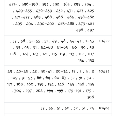
421-
,
396-398
,
393
,
392
,
385
,
295
,
294
,
,
449-455
,
436-439
,
432
,
431
,
427
,
425
,
471-477
,
469
,
468
,
466
,
465
,
458-462
,
495
,
494
,
490-492
,
483-488
,
479-481
498
,
497
,
57
,
56
,
52-55
,
51
,
49
,
48
,
44-47
,
1-43
10422
,
95
,
93
,
91
,
84-88
,
61-63
,
60
,
59
,
58
128-
,
124
,
123
,
121
,
115-119
,
113
,
112
,
107
134
,
132
49
,
46-48
,
42
,
36-41
,
20-34
,
15
,
5
,
3
,
2
10423
,
109
,
91-93
,
66
,
64
,
60-63
,
52
,
51
,
50
,
171
,
169
,
160
,
159
,
154
,
146
,
145
,
136
,
135
,
304
,
297
,
264
,
194
,
193
,
179-191
,
175
,
306
57
,
55
,
51
,
50
,
32
,
31
,
24
10424