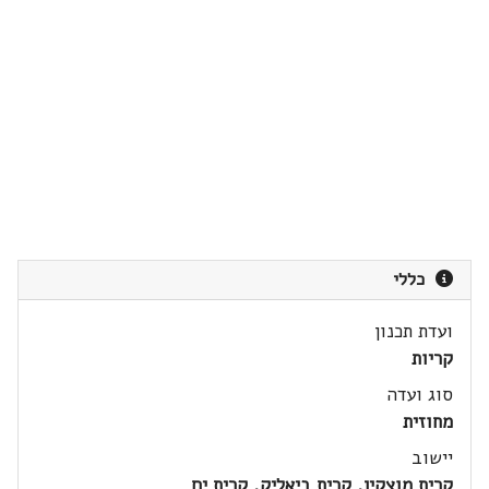
כללי
ועדת תכנון
קריות
סוג ועדה
מחוזית
יישוב
קרית מוצקין, קרית ביאליק, קרית ים