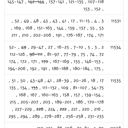
145-147
,
142-144
,
137-141
,
121-135
,
107-118
153
,
152
,
,
52
,
49
,
48
,
45
,
43
,
41
,
17
,
11-15
,
4
,
3
11531
,
169
,
168
,
151-163
,
144
,
139
,
137
,
55
,
53
211
,
210
,
202-206
,
191
,
176-187
,
174
,
171
52-
,
49
,
29-47
,
27
,
16-25
,
7-10
,
5
,
3
,
2
11534
112-126
,
98-111
,
81-97
,
77-79
,
75
,
74
,
72
174
,
172
,
171
,
170
,
167-169
,
155
,
146-153
,
194-206
,
192
,
191
,
186-188
,
180-184
,
175
,
,
51
,
50
,
43-48
,
41
,
28-39
,
20-26
,
18
,
17
11535
135
,
134
,
133
,
111-132
,
109
,
81-107
,
54-75
,
168
,
167
,
160-163
,
158
,
157
,
139-154
,
215
,
205-207
,
203
,
189-201
,
186
,
170-178
,
227-229
,
226
,
224
,
222
,
221
,
220
,
216
,
295
,
294
,
289
,
278-287
,
256-258
,
231-233