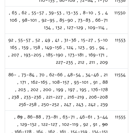
110-135
,
86-108
,
72-84
,
1-70
11538
,
63
,
62
,
55-57
,
39-53
,
13-35
,
8-10
,
5
,
4
11550
106
,
98-101
,
92-95
,
85-90
,
73-83
,
66-71
134
,
132
,
127-129
,
109-114
,
92
,
55-57
,
52
,
49
,
41
,
31-36
,
15-27
,
5-10
11553
165
,
159
,
158
,
149-156
,
124
,
123
,
95
,
94
,
,
207
,
193-205
,
185-190
,
173-181
,
169-171
,
227-235
,
212
,
211
,
209
86-
,
73-84
,
70
,
62-66
,
48-54
,
34-46
,
21
11554
,
171
,
162-165
,
108-157
,
93-101
,
91
,
88
,
203
,
202
,
200
,
199
,
197
,
195
,
176-178
,
238
,
233-236
,
221-227
,
216-219
,
206-208
256-258
,
250-252
,
247
,
243
,
242
,
239
,
89
,
86-88
,
73-81
,
63-71
,
46-61
,
3-44
11555
,
129-132
,
122-127
,
102-119
,
92
,
91
,
90
,
166-178
,
164
,
162
,
161
,
154-159
,
134-151