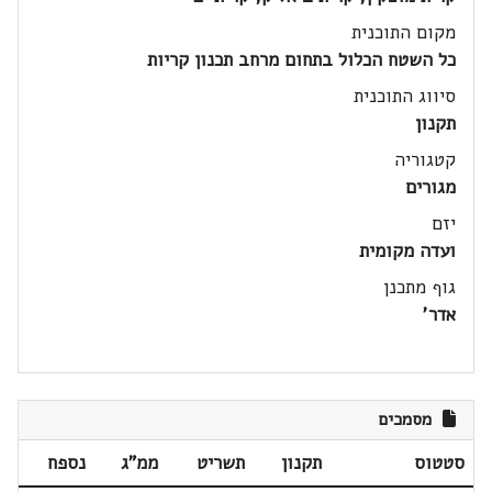
מקום התוכנית
כל השטח הכלול בתחום מרחב תכנון קריות
סיווג התוכנית
תקנון
קטגוריה
מגורים
יזם
ועדה מקומית
גוף מתכנן
אדר'
מסמכים
סטטוס
תקנון
תשריט
ממ"ג
נספח