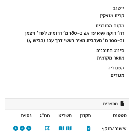
יישוב
קרית מוצקין
מקום התוכנית
רח' רוקח 39א עד 43 כ-180 מ' דרומית לשד' ויצמן
וכ-100 מ' מערבית מציר ראשי דרך עכו (כביש 4)
סיווג התוכנית
מתאר מקומית
קטגוריה
מגורים
מסמכים
סטטוס
תקנון
תשריט
ממ"ג
נספח
אישור/תוקף