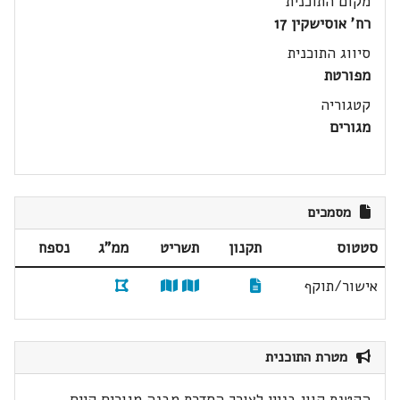
מקום התוכנית
רח' אוסישקין 17
סיווג התוכנית
מפורטת
קטגוריה
מגורים
מסמכים
סטטוס
תקנון
תשריט
ממ"ג
נספח
אישור/תוקף
מטרת התוכנית
הקטנת קווי בניין לצורך הסדרת מבנה מגורים קיים.