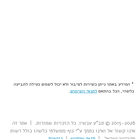
* המידע באתר ניתן כשירות לציבור ולא יכול לשמש כעילה לתביעה
כלשהי, הכל בהתאם
לתנאי השימוש
.
2015-2026 © תב"ע עכשיו. כל הזכויות שמורות. | אתר זה
אינו קשור אל ואינו נתמך ע"י גוף ממשלתי כלשהו כולל רשות
מקרקעי ישראל. |
תנאי שימוש
|
נגישות