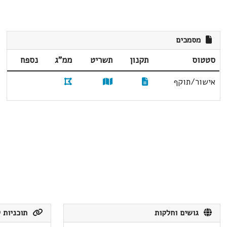
מסמכים
סטטוס
תקנון
תשריט
ממ"ג
נספח
אישור/תוקף
גושים וחלקות
תוכניות ק