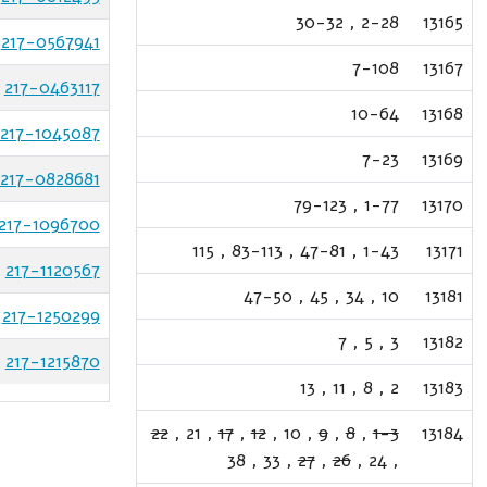
30-32
,
2-28
13165
217-0567941
7-108
13167
217-0463117
10-64
13168
217-1045087
7-23
13169
217-0828681
79-123
,
1-77
13170
217-1096700
115
,
83-113
,
47-81
,
1-43
13171
217-1120567
47-50
,
45
,
34
,
10
13181
217-1250299
7
,
5
,
3
13182
217-1215870
13
,
11
,
8
,
2
13183
22
,
21
,
17
,
12
,
10
,
9
,
8
,
1-3
13184
38
,
33
,
27
,
26
,
24
,