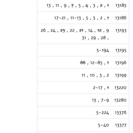
13
,
11
,
9
,
7
,
5
,
4
,
3
,
2
,
1
13185
17-21
,
11-13
,
5
,
3
,
2
,
1
13186
26
,
24
,
23
,
22
,
21
,
14
,
12
,
9
13193
31
,
29
,
28
,
5-194
13195
86
,
12-85
,
1
13196
11
,
10
,
3
,
2
13199
2-17
,
1
13220
13
,
7-9
13280
5-224
13376
5-40
13377