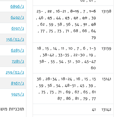
62
,
61
,
ג/6896
23-
,
22
,
16-21
,
8-15
,
7
,
1-6
13138
ג/6492
,
46
,
45
,
44
,
43
,
42
,
40
,
39
,
62
,
59
,
58
,
56
,
54
,
51
,
48
ג/6197
,
77
,
75
,
73
,
71
,
68
,
66
,
64
79
ג/במ/156
18
,
15
,
14
,
11
,
10
,
7
,
6
,
1-3
13139
ג/6283
,
38-42
,
33-35
,
22-30
,
19
,
45-47
,
50
,
51
,
54
,
55
,
58-
ג/7281
60
ג/במ/259
36
,
28-34
,
18-24
,
16
,
15
,
13
13141
ג/8367
,
59
,
56
,
54
,
48-51
,
45
,
39
,
,
75
,
73
,
71
,
69
,
67
,
65
,
61
ג/5925
87
,
86
,
81
,
79
,
77
תוכניות משנ
41
13142