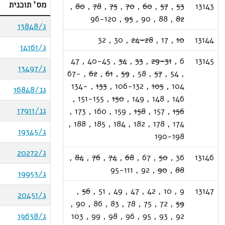
מס' תוכנית
,
80
,
78
,
75
,
70
,
60
,
57
,
53
13143
96-120
,
95
,
90
,
88
,
82
ג/13848
32
,
30
,
24-28
,
17
,
10
13144
ג/14161
47
,
40-45
,
34
,
33
,
29-31
,
6
13145
ג/13497
67-
,
62
,
61
,
59
,
58
,
57
,
54
,
134-
,
133
,
106-132
,
105
,
104
גנ/16848
,
151-155
,
150
,
149
,
148
,
146
גנ/17911
,
173
,
160
,
159
,
158
,
157
,
156
,
188
,
185
,
184
,
182
,
178
,
174
ג/19345
190-198
ג/20272
,
84
,
76
,
74
,
68
,
67
,
50
,
36
13146
95-111
,
92
,
90
,
88
ג/19953
,
56
,
51
,
49
,
47
,
42
,
10
,
9
13147
ג/20451
,
90
,
86
,
83
,
78
,
75
,
72
,
59
92
,
93
,
95
,
96
,
98
,
99
,
103
ג/19638