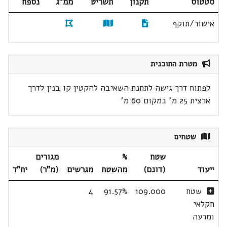
סטטוס
תקנון
תשריט
ממ"ג
נספח
אישור/תוקף
מטרת התוכנית
לפתוח דרך גישה לתחנת השאיבה להקטין קו בנין לדרך
ארצית 25 מ' במקום 60 מ'
שטחים
שטח
%
מגורים
ייעוד
(דונם)
מהשטח
מגרשים
(מ"ר)
יח"ד
שטח
109.000
91.57%
4
חקלאי
ומרעה