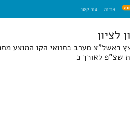
דש
אודות
צור קשר
וצץ ראשל"צ מערב בתוואי הקו המוצע מת
ת שצ"פ לאורך כ