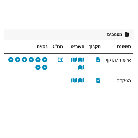
מסמכים
סטטוס
תקנון
תשריט
ממ"ג
נספח
אישור/תוקף
הפקדה