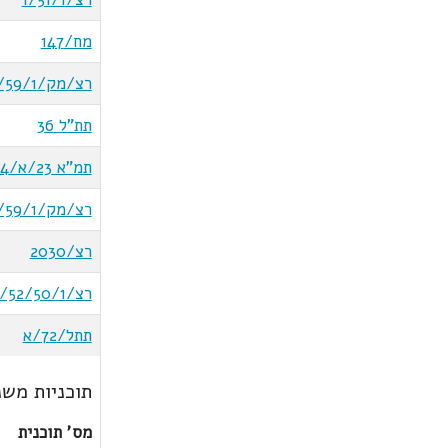
מח/147
רצ/מק/2/59/1
תת"ל 36
תמ"א 23/א/4
רצ/מק/3/59/1
רצ/2030
רצ/5/52/50/1
תתל/72/א
תוכניות משנ
מס' תוכנית