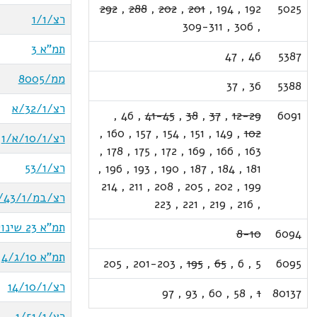
292
,
288
,
202
,
201
,
194
,
192
5025
רצ/1/1
309-311
,
306
,
תמ"א 3
47
,
46
5387
ממ/8005
37
,
36
5388
רצ/32/1/א
,
46
,
41-45
,
38
,
37
,
12-29
6091
,
160
,
157
,
154
,
151
,
149
,
102
רצ/10/1/א/1
,
178
,
175
,
172
,
169
,
166
,
163
רצ/53/1
,
196
,
193
,
190
,
187
,
184
,
181
214
,
211
,
208
,
205
,
202
,
199
רצ/במ/2/43/1
223
,
221
,
219
,
216
,
תמ"א 23 שינוי 8
8-10
6094
תמ"א 10/ג/4
205
,
201-203
,
195
,
65
,
6
,
5
6095
רצ/14/10/1
97
,
93
,
60
,
58
,
1
80137
רצ/1/51/1