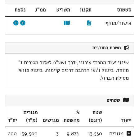
סטטוס
תקנון
תשריט
ממ"ג
נספח
אישור/תוקף
מטרת התוכנית
שינוי יעוד ממרכז עירוני, דרך ושצ"פ לאזור מגורים ג'
מיוחד. ביטול ו/או הרחבת דרכים קיימות. ביטול תוואי
מסילת הברזל.
שטחים
שטח
%
מגורים
ייעוד
(דונם)
מהשטח
מגרשים
(מ"ר)
יח"ד
מגורים
13.530
9.87%
3
39,500
200