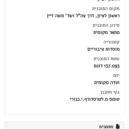
מקום התוכנית
ראשון לציון, דרך צה"ל ושד' משה דיין
סיווג התוכנית
מתאר מקומית
קטגוריה
מוסדות ציבוריים
שטח התוכנית
137.093 דונם
יזם
ועדה מקומית
גוף מתכנן
טומס מ.לטרסדורף,י.כנורי
מסמכים